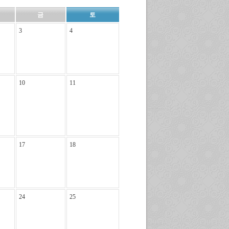
금
토
3
4
10
11
17
18
24
25