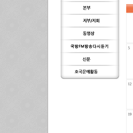
5
12
19