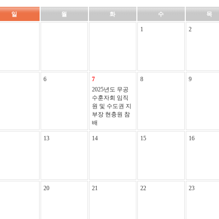
일
월
화
수
목
1
2
6
7
8
9
2025년도 무공
수훈자회 임직
원 및 수도권 지
부장 현충원 참
배
13
14
15
16
20
21
22
23