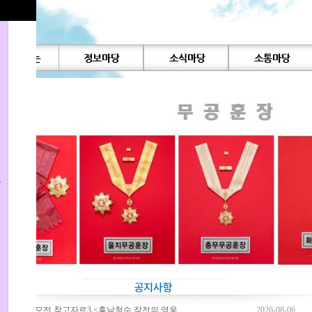
용
영상공모전 참고자료3 <흥남철수 작전의 영웅…
2026-08-06