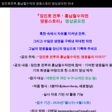
장진호전투,흥남철수작전 영웅스토리 영상공모전 안내
『장진호 전투
・
흥남철수작전
영웅스토리』
영상공모전
혹한 속에서 자유를 지켜낸 전투,
그리고 수많은 생명을 구해낸 위대한 작전
그날의 영웅들을 당신의 영상으로 기록해 주세요
▪
공모
주제
:
“장진호 전투와 흥남철수작전, 영웅들의 이야기
”
▪
공모 내용
:
장진호 전투와 흥남철수작전에
참여
・기여한 영웅들의 
기와 희생을 바탕으로 한
스토리 영상 제작
▪
참가 대상
:
대한민국 국민 누구나(개인 또는 팀)
▪
작품 형식
:
3분이내(short-form, 세로영상)
- 실사 자료 기반 AI 활용 기능
▪
접수 기간
:
2026년7월1(수)~8월15(토)
▪
접수
방법
:
이메일 (mugongkorea@gmail.com)