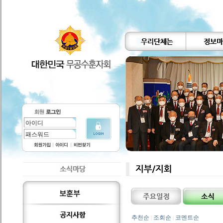
추천순
조회순
코멘트순
|
|