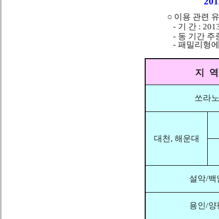
20
○ 이용 관련 유
- 기 간 : 2013. 6.
- 동 기간 주중(일 
- 패밀리형에 
(단
지 역
쏘라
대천, 해운대
설악/백
용인/양