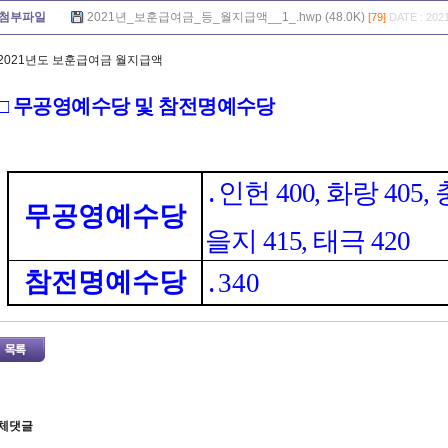
첨부파일
2021년_보훈급여금_등_월지급액__1_.hwp (48.0K)
[79]
DATE : 2021
2021년도 보훈급여금 월지급액
□
무공영예수당 및 참전명예수당
․
인헌
400,
화랑
405,
무공영예수당
을지
415,
태극
420
참전명예수당
․
340
체댓글