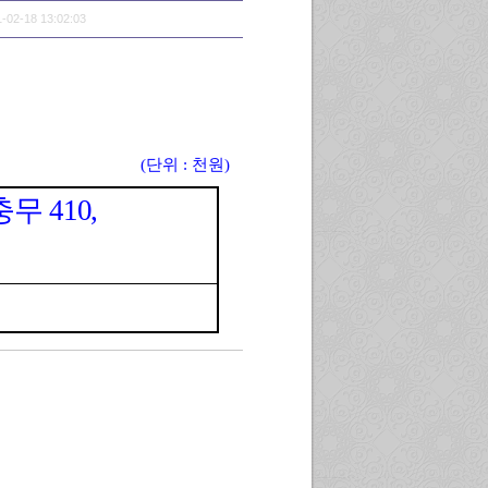
-02-18 13:02:03
(
단위
:
천원
)
충무
410,