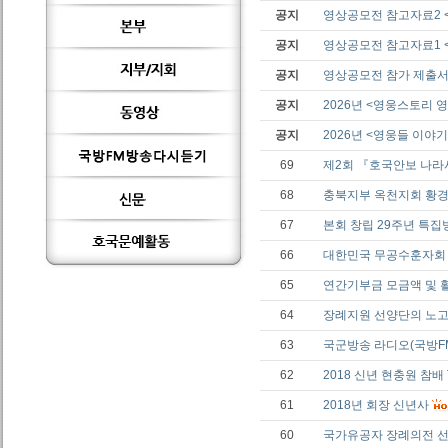
공지
영상공모전 참고자료2 
공지
영상공모전 참고자료1 <
공지
영상공모전 참가 제출
공지
2026년 <영웅스토리
공지
2026년 <영웅들 이야기
69
제2회 『호국안보 나
68
충북지부 옥천지회 황경
67
본회 창립 29주년 특
66
대한민국 무공수훈자회 
65
연간기부금 모금액 및 
64
장례지원 선양단의 노고
63
국군방송 라디오(국방FM
62
2018 신년 현충원 참배
61
2018년 회장 신년사
60
국가유공자 장례의전 