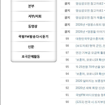
공지
영상공모전 참고자료2 
공지
영상공모전 참고자료1 <
공지
영상공모전 참가 제출
공지
2026년 <영웅스토리
공지
2026년 <영웅들 이야기
99
대한민국무공수훈자회 창
98
(보도자료)‘현역 군인, 
97
연간 기부금 모금액 활
96
‘보훈처, 코로나19 확
95
‘6·25전쟁 70주년을
94
‘보훈처, 코로나19 확
93
2020 달라지는 보훈정
92
2020년 새해 회장 신년
91
국방FM 라디오방송 청
90
(1211) 전국 시.도지