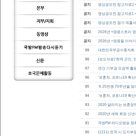
공지
영상공모전 참고자료2 
공지
영상공모전 참고자료1 <
공지
영상공모전 참가 제출
공지
2026년 <영웅스토리
공지
2026년 <영웅들 이야기
99
대한민국무공수훈자회 창
98
(보도자료)‘현역 군인, 
97
연간 기부금 모금액 활
96
‘보훈처, 코로나19 확
95
‘6·25전쟁 70주년을
94
‘보훈처, 코로나19 확
93
2020 달라지는 보훈정
92
2020년 새해 회장 신년
91
국방FM 라디오방송 청
90
(1211) 전국 시.도지