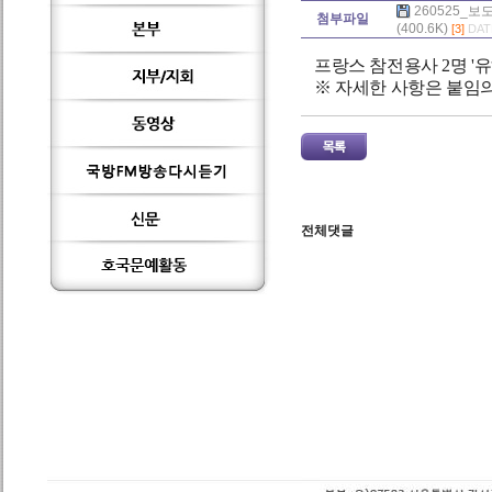
260525_
첨부파일
(400.6K)
[3]
DATE
프랑스 참전용사 2명 '
※ 자세한 사항은 붙임
전체댓글