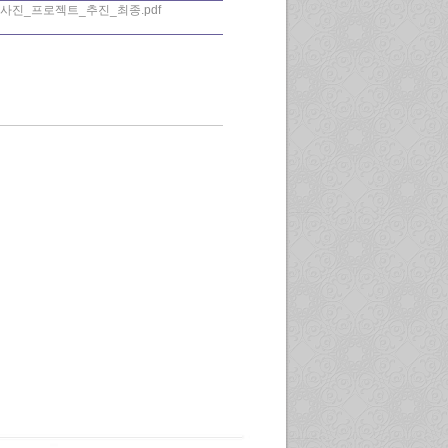
사진_프로젝트_추진_최종.pdf