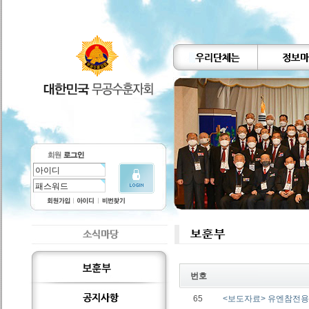
번호
65
<보도자료> 유엔참전용